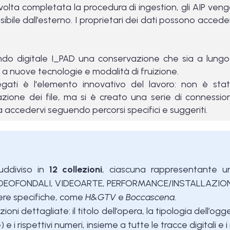
 volta completata la procedura di ingestion, gli AIP ven
ssibile dall’esterno. I proprietari dei dati possono acced
fondo digitale I_PAD una conservazione che sia a lung
li a nuove tecnologie e modalità di fruizione.
egati è l'elemento innovativo del lavoro: non è sta
zione dei file, ma si è creato una serie di connessioni s
a accedervi seguendo percorsi specifici e suggeriti.
uddiviso in
12 collezioni
, ciascuna rappresentante un
DEOFONDALI, VIDEOARTE, PERFORMANCE/INSTALLAZION
ere specifiche, come
H&GTV
e
Boccascena
.
oni dettagliate: il titolo dell’opera, la tipologia dell’o
e i rispettivi numeri, insieme a tutte le tracce digitali e 