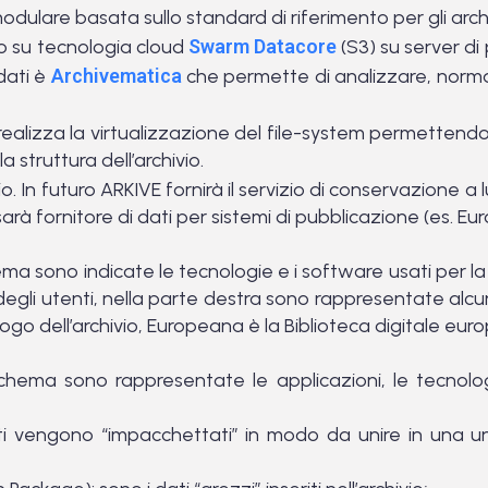
dulare basata sullo standard di riferimento per gli archiv
to su tecnologia cloud
Swarm Datacore
(S3) su server di 
dati è
Archivematica
che permette di analizzare, norma
alizza la virtualizzazione del file-system permettendo
a struttura dell’archivio.
vio. In futuro ARKIVE fornirà il servizio di conservazione a 
rà fornitore di dati per sistemi di pubblicazione (es. Eur
hema sono indicate le tecnologie e i software usati per la 
e degli utenti, nella parte destra sono rappresentate alc
logo dell’archivio, Europeana è la Biblioteca digitale eur
schema sono rappresentate le applicazioni, le tecnolo
ati vengono “impacchettati” in modo da unire in una unic