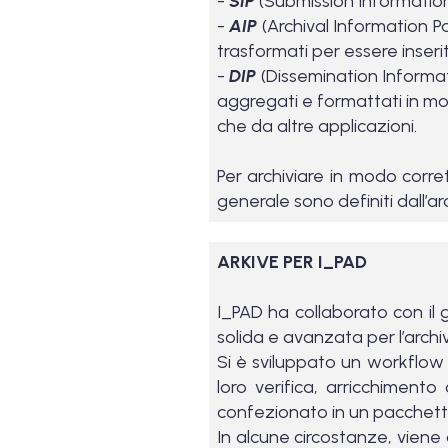
-
SIP
(Submission Information P
-
AIP
(Archival Information Pa
trasformati per essere inseriti
-
DIP
(Dissemination Informati
aggregati e formattati in mod
che da altre applicazioni.
Per archiviare in modo corr
generale sono definiti dall’arc
ARKIVE PER I_PAD
I_PAD ha collaborato con il 
solida e avanzata per l’archivia
Si è sviluppato un workflow c
loro verifica, arricchiment
confezionato in un pacchetto 
In alcune circostanze, viene 