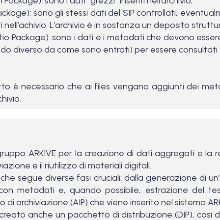
ackage): sono i dati “grezzi” inseriti nell’archivio;
ckage): sono gli stessi dati del SIP controllati, eventual
 nell’achivio. L’archivio è in sostanza un deposito struttur
o Package): sono i dati e i metadati che devono essere e
o diverso da come sono entrati) per essere consultati e 
etto è necessario che ai files vengano aggiunti dei me
hivio.
gruppo ARKIVE per la creazione di dati aggregati e la r
zione e il riutilizzo di materiali digitali.
he segue diverse fasi cruciali: dalla generazione di un’i
o con metadati e, quando possibile, estrazione del te
di archiviazione (AIP) che viene inserito nel sistema AR
creato anche un pacchetto di distribuzione (DIP), così d