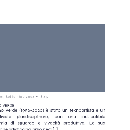
-
25 Settembre 2024
18:45
O VERDE
o Verde (1956-2020) è stato un teknoartista e un
tivista pluridisciplinare, con una indiscutibile
mia di sguardo e vivacità produttiva. La sua
ne artistica ha inizio negli[…]